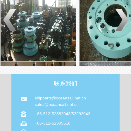
联系我们
shipparts@oceansail.net.cn
sales@oceansail.net.cn
+86-512-52882043/52992043
+86-512-52995618