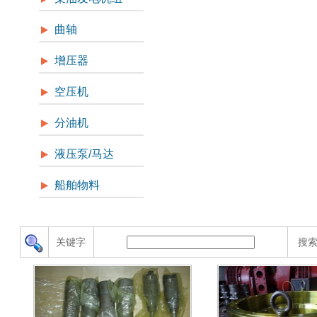
曲轴
增压器
空压机
分油机
液压泵/马达
船舶物料
关键字
搜