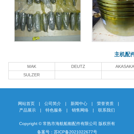
主机配
MAK
DEUTZ
AKASAK
SULZER
网站首页
|
公司简介
|
新闻中心
|
荣誉资质
|
产品展示
|
特色服务
|
销售网络
|
联系我们
Copyright © 常熟市海航船舶配件有限公司 版权所有
备案号：
苏ICP备2021022677号