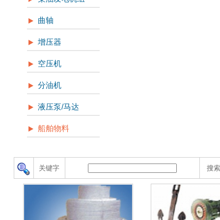
曲轴
增压器
空压机
分油机
液压泵/马达
船舶物料
关键字
搜