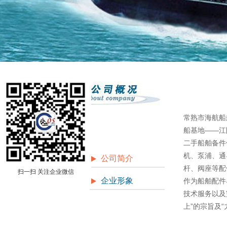
常熟市海航船
船基地——江
二手船舶备件
机、泵浦、通
公司简介
杆、阀座等配
扫一扫 关注企业微信
企业形象
作为船舶配件
技术服务以及
上”的宗旨及